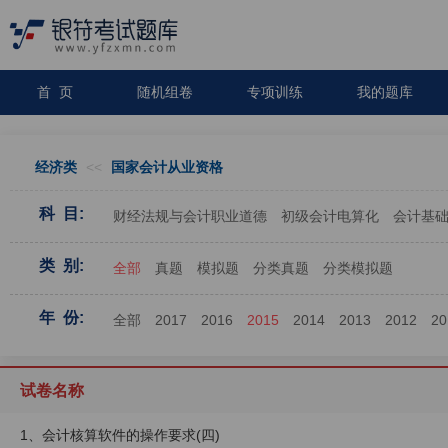
首 页
随机组卷
专项训练
我的题库
经济类
<<
国家会计从业资格
科 目:
财经法规与会计职业道德
初级会计电算化
会计基
类 别:
全部
真题
模拟题
分类真题
分类模拟题
年 份:
全部
2017
2016
2015
2014
2013
2012
20
试卷名称
1、会计核算软件的操作要求(四)