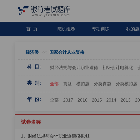
首 页
随机组卷
专项训练
我的题
经济类
<<
国家会计从业资格
科 目:
财经法规与会计职业道德
初级会计电算化
类 别:
全部
真题
模拟题
分类真题
分类模拟题
年 份:
全部
2017
2016
2015
2014
2013
2
试卷名称
1、财经法规与会计职业道德模拟41