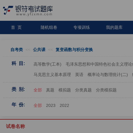
首 页
随机组卷
专项训练
我的题库
自考类
<<
公共课
<<
复变函数与积分变换
科 目:
高等数学(工本)
毛泽东思想和中国特色社会主义理论
马克思主义基本原理
英语
概率论与数理统计(二)
类 别:
全部
真题
模拟题
分类真题
分类模拟题
年 份:
全部
2023
2022
试卷名称