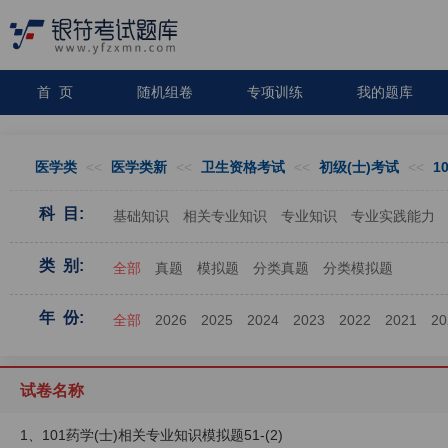
首 页
随机组卷
专项训练
我的题库
医学类
<<
医学类新
<<
卫生资格考试
<<
初级(士)考试
<<
1
科 目:
基础知识
相关专业知识
专业知识
专业实践能力
类 别:
全部
真题
模拟题
分类真题
分类模拟题
年 份:
全部
2026
2025
2024
2023
2022
2021
20
试卷名称
1、101药学(士)相关专业知识模拟题51-(2)