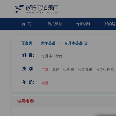
首 页
随机组卷
专项训练
我的题
语言类
<<
大学英语
<<
专升本英语(旧)
科 目:
专升本(成考)
类 别:
全部
真题
模拟题
分类真题
分类模拟题
年 份:
全部
试卷名称