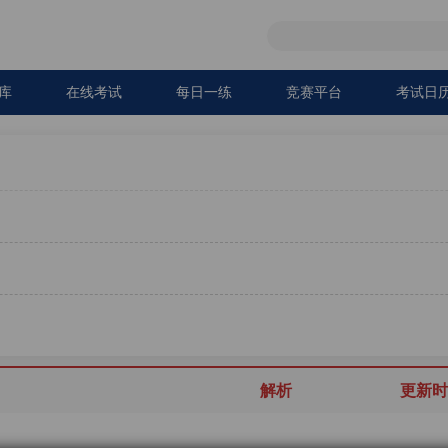
库
在线考试
每日一练
竞赛平台
考试日
解析
更新时