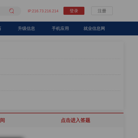

登录
注册
IP:216.73.216.214
历
升级信息
手机应用
就业信息网
间
点击进入答题