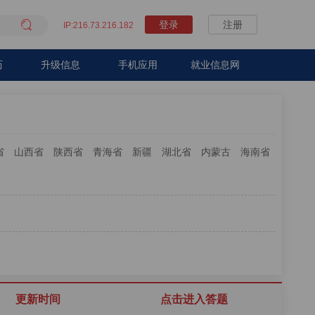

登录
注册
IP:216.73.216.182
历
升级信息
手机应用
就业信息网
省
山西省
陕西省
青海省
新疆
湖北省
内蒙古
海南省
更新时间
点击进入答题