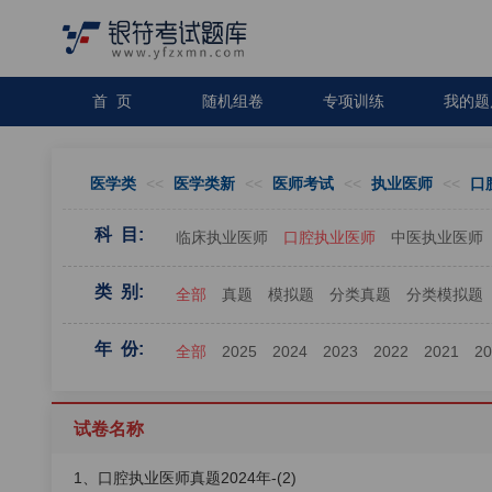
首 页
随机组卷
专项训练
我的题
医学类
<<
医学类新
<<
医师考试
<<
执业医师
<<
口
科 目:
临床执业医师
口腔执业医师
中医执业医师
类 别:
全部
真题
模拟题
分类真题
分类模拟题
年 份:
全部
2025
2024
2023
2022
2021
2
试卷名称
1、口腔执业医师真题2024年-(2)