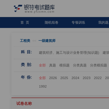
首 页
随机组卷
专项训练
我的题
工程类
<<
一级建筑师
科 目:
建筑经济、施工与设计业务管理(知识题)
建筑
类 别:
全部
真题
模拟题
分类真题
分类模拟题
年 份:
全部
2026
2025
2024
2023
2022
2
1992
试卷名称