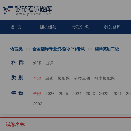
首 页
随机组卷
专项训练
我的题库
语言类
<<
全国翻译专业资格(水平)考试
<<
翻译英语二级
科 目:
笔译
口译
类 别:
全部
真题
模拟题
分类真题
分类模拟题
年 份:
全部
2026
2025
2024
2023
2022
2021
20
2003
试卷名称