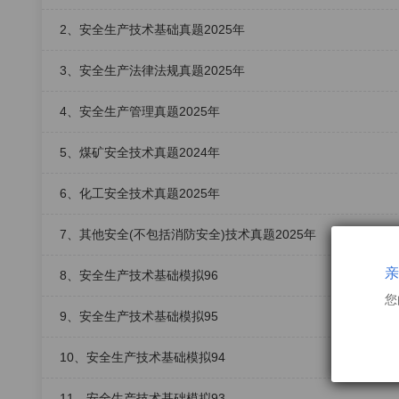
2、安全生产技术基础真题2025年
3、安全生产法律法规真题2025年
4、安全生产管理真题2025年
5、煤矿安全技术真题2024年
6、化工安全技术真题2025年
7、其他安全(不包括消防安全)技术真题2025年
亲
8、安全生产技术基础模拟96
您
9、安全生产技术基础模拟95
10、安全生产技术基础模拟94
11、安全生产技术基础模拟93