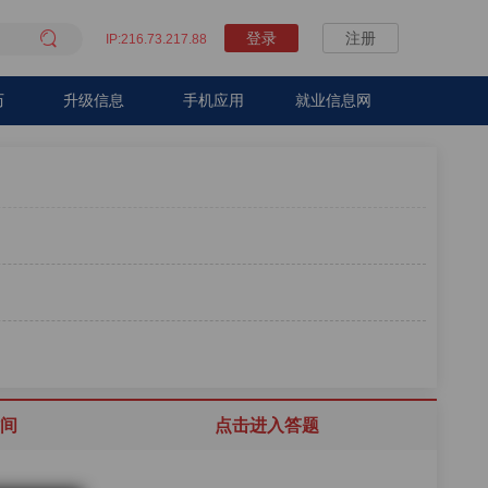

登录
注册
IP:216.73.217.88
历
升级信息
手机应用
就业信息网
间
点击进入答题