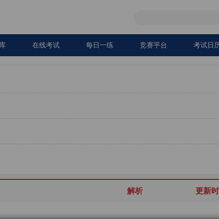
库
在线考试
每日一练
竞赛平台
考试日
解析
更新时