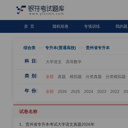
首 页
随机组卷
专项训练
我的题
综合类
<<
专升本(普通高校)
<<
贵州省专升本
科 目:
大学语文
高等数学
类 别:
全部
真题
模拟题
分类真题
分类模拟题
年 份:
全部
2026
2025
2024
2023
2022
2
试卷名称
1、贵州省专升本考试大学语文真题2026年