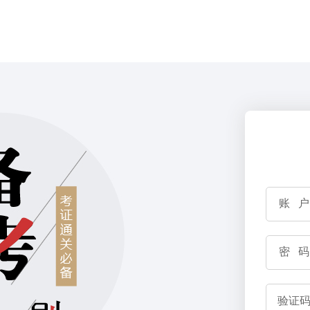
账 户
密 码
验证