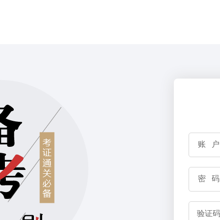
账 户
密 码
验证