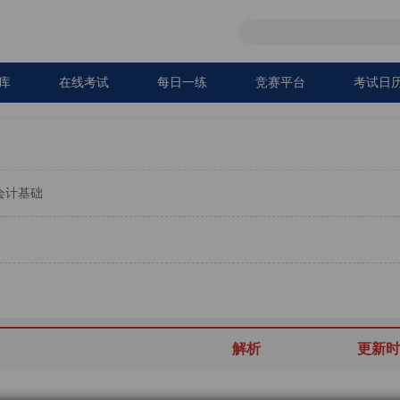
库
在线考试
每日一练
竞赛平台
考试日
会计基础
解析
更新时