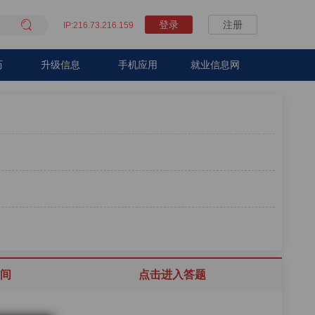

登录
注册
IP:216.73.216.159
历
升级信息
手机应用
就业信息网
间
点击进入答题