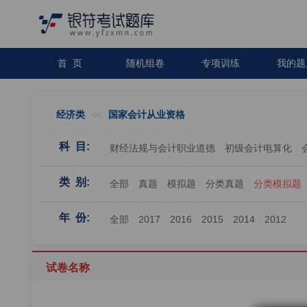
首 页
随机组卷
专项训练
我的题
经济类
<<
国家会计从业资格
科 目:
财经法规与会计职业道德
初级会计电算化
类 别:
全部
真题
模拟题
分类真题
分类模拟题
年 份:
全部
2017
2016
2015
2014
2012
试卷名称