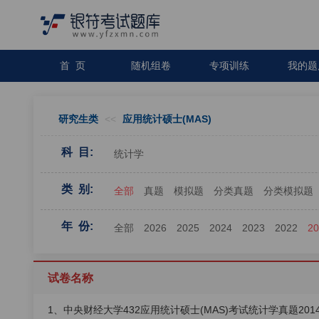
首 页
随机组卷
专项训练
我的题
研究生类
<<
应用统计硕士(MAS)
科 目:
统计学
类 别:
全部
真题
模拟题
分类真题
分类模拟题
年 份:
全部
2026
2025
2024
2023
2022
2
试卷名称
1、中央财经大学432应用统计硕士(MAS)考试统计学真题201