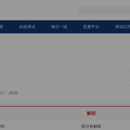
库
在线考试
每日一练
竞赛平台
考试日
021
2020
解析
4年
部分有解析