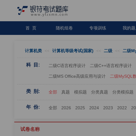
首 页
随机组卷
专项训练
我的题
计算机类
<<
计算机等级考试(国家)
<<
二级
<<
二级M
科 目:
二级C语言程序设计
二级C++语言程序设计
二级MS Office高级应用与设计
二级MySQ
类 别:
全部
真题
模拟题
分类真题
分类模拟题
年 份:
全部
2026
2025
2024
2023
2022
2
试卷名称