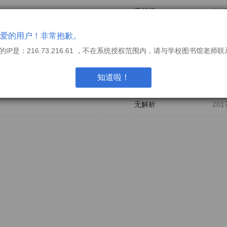
无解析
201
无解析
201
爱的用户！非常抱歉。
的IP是：216.73.216.61 ，不在系统授权范围内，请与学校图书馆老师
无解析
201
知道啦！
无解析
201
无解析
201