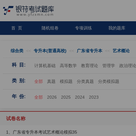
首 页
随机组卷
专项训练
我的题库
综合类
<<
专升本(普通高校)
<<
广东省专升本
<<
艺术概论
科 目:
计算机基础
高等数学
教育理论
管理学
政治理
类 别:
全部
真题
模拟题
分类真题
分类模拟题
年 份:
全部
2026
2025
2024
2023
试卷名称
1、广东省专升本考试艺术概论模拟35