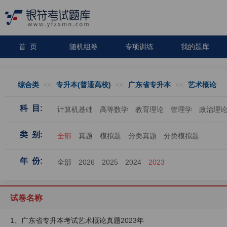
首 页
随机组卷
专项训练
我的题库
综合类
<<
专升本(普通高校)
<<
广东省专升本
<<
艺术概论
科 目:
计算机基础
高等数学
教育理论
管理学
政治理
类 别:
全部
真题
模拟题
分类真题
分类模拟题
年 份:
全部
2026
2025
2024
2023
试卷名称
1、广东省专升本考试艺术概论真题2023年