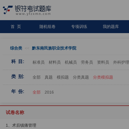
首 页
随机组卷
专项训练
我的题库
综合类
<<
黔东南民族职业技术学院
科 目:
标准员
材料员
机械员
劳务员
资料员
外科护
类 别:
全部
真题
模拟题
分类真题
分类模拟题
年 份:
全部
2016
试卷名称
1、术后镇痛管理